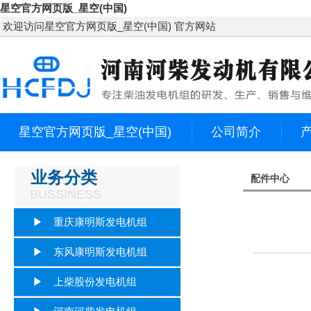
星空官方网页版_星空(中国)
欢迎访问星空官方网页版_星空(中国) 官方网站
星空官方网页版_星空(中国)
公司简介
客户服务
联系我们
业务分类
配件中心
BUSSINESS
▶ 重庆康明斯发电机组
▶ 东风康明斯发电机组
▶ 上柴股份发电机组