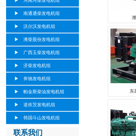
▶ 河南河柴发电机组
▶ 南通通柴发电机组
▶ 沃尔沃发电机组
▶ 潍柴股份发电机组
▶ 广西玉柴发电机组
▶ 济柴发电机组
▶ 奔驰发电机组
东
▶ 帕金斯柴油发电机组
▶ 道依茨发电机组
▶ 韩国斗山发电机组
联系我们