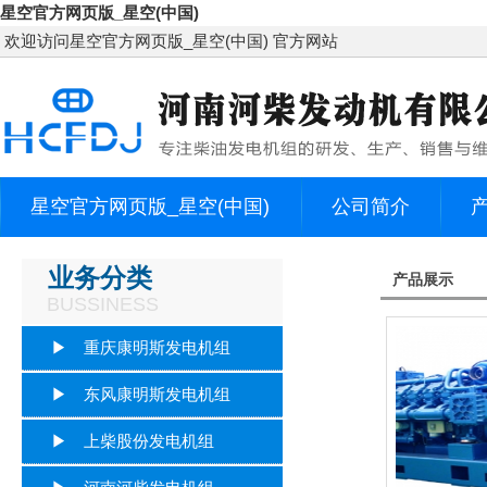
星空官方网页版_星空(中国)
欢迎访问星空官方网页版_星空(中国) 官方网站
星空官方网页版_星空(中国)
公司简介
客户服务
联系我们
业务分类
产品展示
BUSSINESS
▶ 重庆康明斯发电机组
▶ 东风康明斯发电机组
▶ 上柴股份发电机组