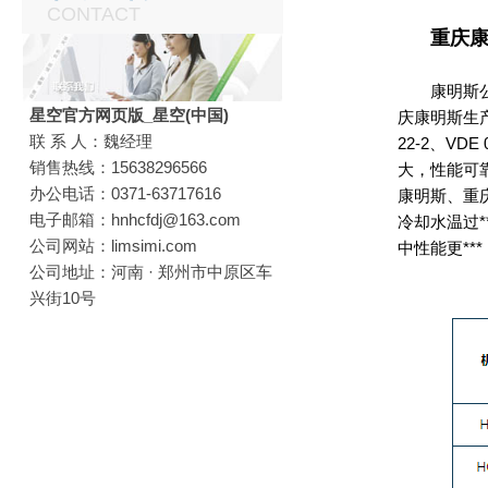
CONTACT
重庆
康明斯公司
星空官方网页版_星空(中国)
庆康明斯生产M
联 系 人：魏经理
22-2、V
销售热线：15638296566
大，性能可
办公电话：0371-63717616
康明斯、重
电子邮箱：hnhcfdj@163.com
冷却水温过
公司网站：limsimi.com
中性能更*
公司地址：河南 · 郑州市中原区车
兴街10号