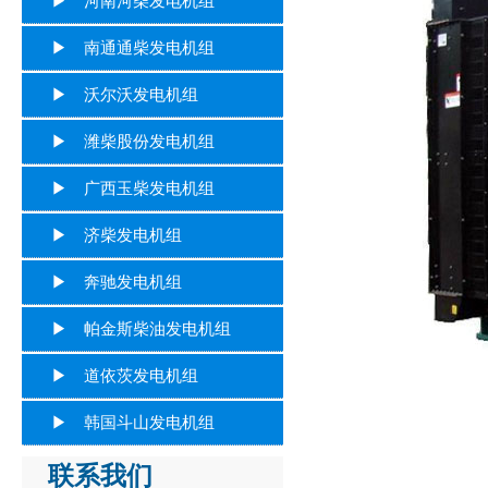
▶ 河南河柴发电机组
▶ 南通通柴发电机组
▶ 沃尔沃发电机组
▶ 潍柴股份发电机组
▶ 广西玉柴发电机组
▶ 济柴发电机组
▶ 奔驰发电机组
▶ 帕金斯柴油发电机组
▶ 道依茨发电机组
▶ 韩国斗山发电机组
联系我们